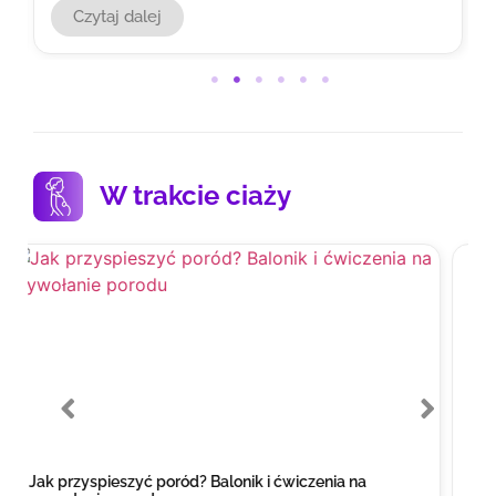
Czytaj dalej
W trakcie ciaży
Jak spać w ciąży w 1, 2, 3 trymestrze – na którym boku