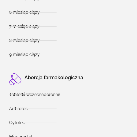
6 miesiąc ciąży
7 miesiąc ciąży
8 miesiąc ciąży
9 miesiąc ciąży
Aborcja farmakologiczna
Tabletki wczesnoporonne
Arthrotec
Cytotec
Mizoprostol