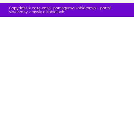
Copyright © 2014-2025 | pomagamy-kobietom.pl - portal
stworzony z myślą o kobietach