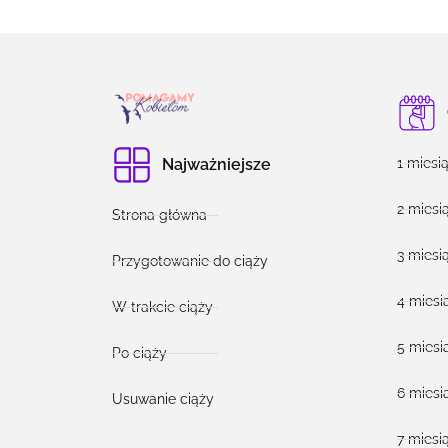
1 miesi
Najważniejsze
2 miesi
Strona główna
3 miesi
Przygotowanie do ciąży
4 miesi
W trakcie ciąży
5 miesi
Po ciąży
6 miesi
Usuwanie ciąży
7 miesi