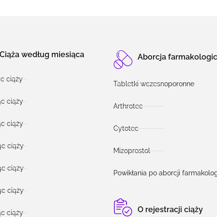
Ciąża według miesiąca
Aborcja farmakologi
ąc ciąży
Tabletki wczesnoporonne
ąc ciąży
Arthrotec
ąc ciąży
Cytotec
ąc ciąży
Mizoprostol
ąc ciąży
Powikłania po aborcji farmakolog
ąc ciąży
O rejestracji ciąży
ąc ciąży