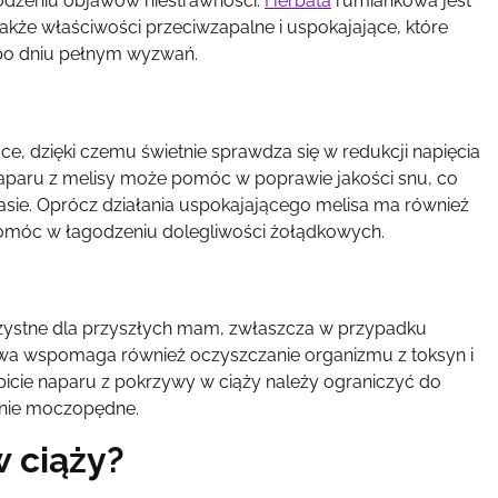
godzeniu objawów niestrawności.
Herbata
rumiankowa jest
także właściwości przeciwzapalne i uspokajające, które
o dniu pełnym wyzwań.
ące, dzięki czemu świetnie sprawdza się w redukcji napięcia
e naparu z melisy może pomóc w poprawie jakości snu, co
sie. Oprócz działania uspokajającego melisa ma również
pomóc w łagodzeniu dolegliwości żołądkowych.
rzystne dla przyszłych mam, zwłaszcza w przypadku
zywa wspomaga również oczyszczanie organizmu z toksyn i
picie naparu z pokrzywy w ciąży należy ograniczyć do
łanie moczopędne.
w ciąży?