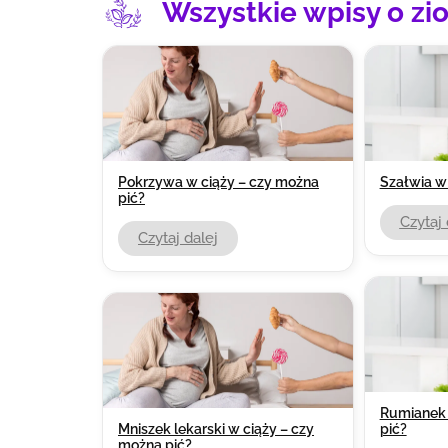
Wszystkie wpisy o zi
Pokrzywa w ciąży – czy można
Szałwia w 
pić?
Czytaj 
Czytaj dalej
Rumianek 
Mniszek lekarski w ciąży – czy
pić?
można pić?