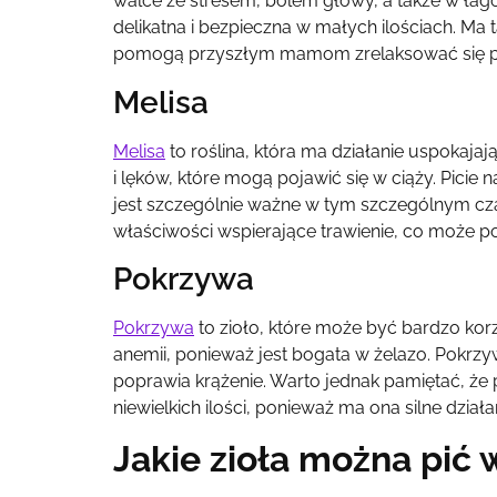
walce ze stresem, bólem głowy, a także w ła
delikatna i bezpieczna w małych ilościach. Ma 
pomogą przyszłym mamom zrelaksować się p
Melisa
Melisa
to roślina, która ma działanie uspokajaj
i lęków, które mogą pojawić się w ciąży. Pici
jest szczególnie ważne w tym szczególnym cza
właściwości wspierające trawienie, co może 
Pokrzywa
Pokrzywa
to zioło, które może być bardzo ko
anemii, ponieważ jest bogata w żelazo. Pokr
poprawia krążenie. Warto jednak pamiętać, że 
niewielkich ilości, ponieważ ma ona silne dzia
Jakie zioła można pić 