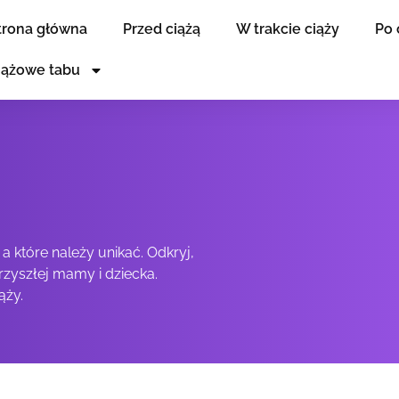
trona główna
Przed ciążą
W trakcie ciąży
Po 
iążowe tabu
 a które należy unikać. Odkryj,
rzyszłej mamy i dziecka.
ąży.