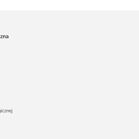
czna
icznej