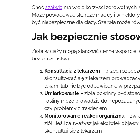
Choć
szałwia
ma wiele korzyści zdrowotnych, w
Może powodować skurcze macicy i w niektó
być niebezpieczne dla ciąży. Szałwia może r
Jak bezpiecznie stosow
Zioła w ciąży mogą stanowić cenne wsparcie, 
bezpieczeństwa:
Konsultacja z lekarzem
– przed rozpoczę
skonsultować się z lekarzem prowadzącym
lekami lub nie być odpowiednie w przy
Umiarkowanie
– zioła powinny być stos
rośliny może prowadzić do niepożądanych 
czy problemy z trawieniem.
Monitorowanie reakcji organizmu
– zwra
ziół. Jeśli zauważysz jakiekolwiek objawy
skonsultuj się z lekarzem.