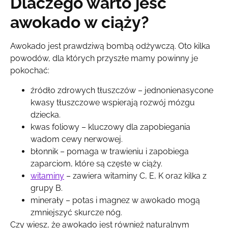
Dlaczego warto jeść
awokado w ciąży?
Awokado jest prawdziwą bombą odżywczą. Oto kilka
powodów, dla których przyszłe mamy powinny je
pokochać:
źródło zdrowych tłuszczów – jednonienasycone
kwasy tłuszczowe wspierają rozwój mózgu
dziecka.
kwas foliowy – kluczowy dla zapobiegania
wadom cewy nerwowej.
błonnik – pomaga w trawieniu i zapobiega
zaparciom, które są częste w ciąży.
witaminy
– zawiera witaminy C, E, K oraz kilka z
grupy B.
minerały – potas i magnez w awokado mogą
zmniejszyć skurcze nóg.
Czy wiesz, że awokado jest również naturalnym