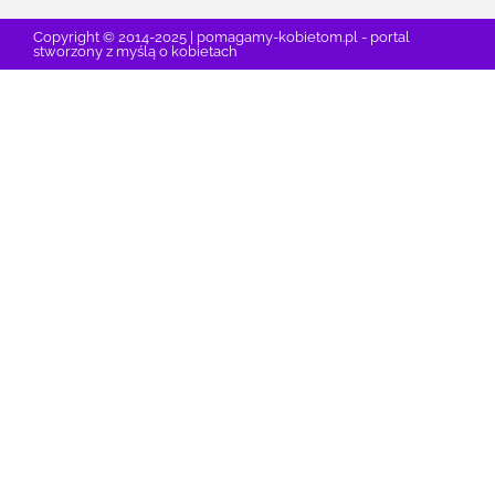
Copyright © 2014-2025 | pomagamy-kobietom.pl - portal
stworzony z myślą o kobietach